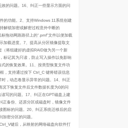
无效的问题。16、纠正一些显示方面的问
件的功能。2、支持Windows 11系统创建
、支持解锁加密或解密过程意外中断的
鼠标拖动网路路径上的“.pmf”文件以便加载
，显示加载进度。7、提高从分区镜像提取文
套（将组建好的虚拟RAID做为另一个新
件后，标记其为只读，防止写入操作以免影响
4格式的恢复效果。11、按类型恢复文件功
话框，支持通过按下 Ctrl_C 键将错误信息
节时，动态卷显示异常的问题。14、纠正
别情况下恢复文件后文件数据长度为0的问
法读写的问题。17、纠正在GPT磁盘上建
、纠正备份、还原分区或磁盘时，镜像文件
读图标的问题。20、纠正系统迁移后的启
到加密分区的问题。
C、Ctrl_V键后，从映射的网络磁盘向软件打