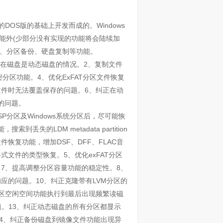
的DOS版的基础上开发而成的。Windows
分功能外(少部分没有实现的功能将会陆续加
制、分区备份、硬盘复制等功能。
区所在磁盘是动态磁盘的情况。2、复制文件
密分区功能。4、优化ExFAT分区文件恢复
文件时无法覆盖保存的问题。6、纠正在动
的问题。
SP分区及Windows系统分区后，尽可能恢
失的LDM metadata partition
恢复功能，增加DSF、DFF、FLAC音
式文件的类型恢复。5、优化exFAT分区
。7、提高调整分区容量功能的稳定性。8、
应的问题。10、纠正克隆带有LVM分区的
分区空闲空间功能执行到最后出现频繁读磁
题。13、纠正动态磁盘的所有分区都显示
14、纠正备份磁盘到镜像文件功能出现异