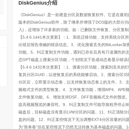
DiskGenius介绍
《DiskGenius》是一款硬盘分区及数据恢复软件。它是在最初
版本的DiskGenius软件，除了继承并增强了DOS版的大部
入)，还增加了许多新的功能。如：已删除文件恢复、分区复
【5.4.6.1441本次更新】：1、系统迁移功能，支持系统分
出错后报告准确的错误信息。3、优化搜索丢失的BitLocker加
功能。5、纠正复制文件功能，遇到已存在且具有只读属性的
态GPT磁盘上搜索分区功能，个别情况下造成动态卷显示错误
【5.4.6.1432本次更新】：1、搜索分区功能，搜索到丢失的E
复其分区GUID，以使恢复后的系统能够启动。2、搜索分区功能，搜索到丢
分区后，立即显示动态卷，以支持恢复动态卷上的文件。3、文件
频格式文件的类型恢复。4、文件恢复功能，增强MP4、APE格
文件恢复功能。6、增加支持DSF、DFF音频格式文件的预览
提高视频预览的兼容性。9、纠正复制文件可能导致程序停止响
磁盘后，目标磁盘没有显示LVM分区的问题。11、纠正清除
盘的问题。12、纠正某些情况下无法调整EXT4分区容量的问
为“简单卷”但在某些情况下仍然无法转换为基本磁盘的问题。