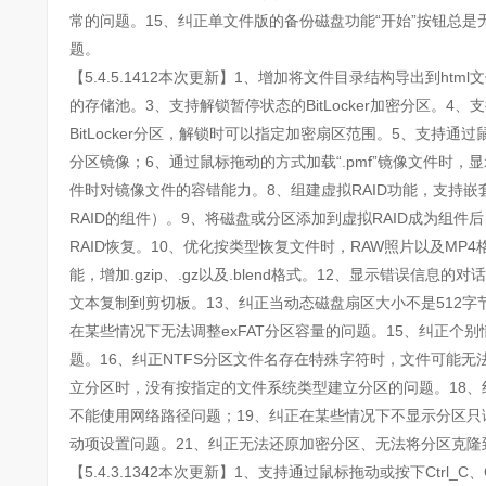
常的问题。15、纠正单文件版的备份磁盘功能“开始”按钮总是
题。
【5.4.5.1412本次更新】1、增加将文件目录结构导出到html文
的存储池。3、支持解锁暂停状态的BitLocker加密分区。4
BitLocker分区，解锁时可以指定加密扇区范围。5、支持通过
分区镜像；6、通过鼠标拖动的方式加载“.pmf”镜像文件时
件时对镜像文件的容错能力。8、组建虚拟RAID功能，支持嵌
RAID的组件）。9、将磁盘或分区添加到虚拟RAID成为组
RAID恢复。10、优化按类型恢复文件时，RAW照片以及MP
能，增加.gzip、.gz以及.blend格式。12、显示错误信息的对
文本复制到剪切板。13、纠正当动态磁盘扇区大小不是512字
在某些情况下无法调整exFAT分区容量的问题。15、纠正个
题。16、纠正NTFS分区文件名存在特殊字符时，文件可能无
立分区时，没有按指定的文件系统类型建立分区的问题。18
不能使用网络路径问题；19、纠正在某些情况下不显示分区只
动项设置问题。21、纠正无法还原加密分区、无法将分区克隆
【5.4.3.1342本次更新】1、支持通过鼠标拖动或按下Ctrl_