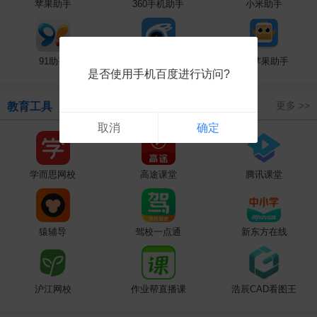
苹果助手
360手机助手
小米助手
91助手
iTools
XY苹果助手
是否使用手机百度进行访问?
更多 >>
教育工具
取消
确定
学而思网校
高途课堂
腾讯课堂
猿辅导
驾校一点通
新东方在线
沪江网校
作业帮直播课
浩辰CAD看图王