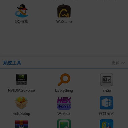
QQ游戏
WeGame
更多 >>
系统工具
NVIDIAGeForce
Everything
7-Zip
HofoSetup
WinHex
软媒魔方