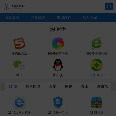
搜索
最新软件
常用软件
电脑软件
软件公司
热门推荐
搜狗输入法
360极速浏览器
360安全浏览器
微信
腾讯QQ
360安全卫士
2345
阿里巴巴
百度
网易
金山
爱奇艺
360杀毒
360压缩
AdobeFlashPlayer
2345加速浏览器
WPSOffice2019
360安全桌面
网易CC直播
Windows10
搜狗输入法
UC浏览器
百度文库
美图云修
企业微信
爱奇艺
钉钉
迅雷
爱奇艺直播伴侣
搜狗高速浏览器
腾讯网游加速器
2345安全卫士
网易有道词典
Photoshop
Office2019
360急救盘
百度翻译
金山文档
美图秀秀
迅雷影音
千牛
搜狗五笔输入法
360安全卫士
有道云笔记
Office2016
WPSOffice
2345好压
阿里云盘
百度网盘
迅雷X
微信