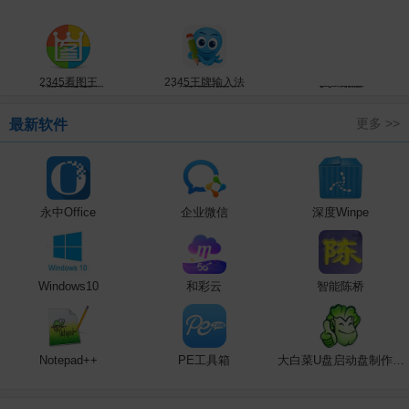
360安全浏览器
2345看图王
百度输入法
网易云音乐
Office2010
阿里旺旺
金山毒霸
腾讯QQ
2345王牌输入法
360极速浏览器
网易邮箱大师
Windows7
淘宝助理
金山PDF
腾讯文档
InternetExplorer10
QQ浏览器
金山词霸
360云盘
更多 >>
最新软件
InternetExplorer9
猎豹安全浏览器
腾讯视频
鲁大师
WPSOffice2020
360加固助手
腾讯课堂
永中Office
企业微信
深度Winpe
Windows10
和彩云
智能陈桥
Notepad++
PE工具箱
大白菜U盘启动盘制作工具